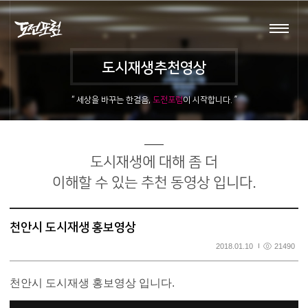
로그인
회원가입
도시재생추천영상
포럼소개
도시재생추천영상
“ 세상을 바꾸는 한걸음,
도전포럼
이 시작합니다. ”
교육영상
포럼활동
도시재생에 대해 좀 더
아카데미
이해할 수 있는 추천 동영상 입니다.
스타트업
천안시 도시재생 홍보영상
2018.01.10
21490
회원마당
천안시 도시재생 홍보영상 입니다.