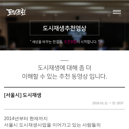
로그인
회원가입
도시재생추천영상
포럼소개
도시재생추천영상
“ 세상을 바꾸는 한걸음,
도전포럼
이 시작합니다. ”
교육영상
포럼활동
도시재생에 대해 좀 더
아카데미
이해할 수 있는 추천 동영상 입니다.
스타트업
[서울시] 도시재생
2018.01.11
2537
회원마당
2014년부터 현재까지
서울시 도시재생사업을 이어가고 있는 사람들의