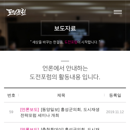
로그인
회원가입
보도자료
포럼소개
활동내용
“ 세상을 바꾸는 한걸음,
도전포럼
이 시작합니다. ”
자료실
포럼활동
언론에서 안내하는
공지사항
아카데미
도전포럼의 활동내용 입니다.
보도자료
번호
제목
등록일
스타트업
[언론보도]
[동양일보] 홍성군의회, 도시재생
59
2019.11.12
전략포럼 세미나 개최
회원마당
[언론보도]
[충청투데이] 홍성군의회, 도시재