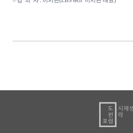
○ 강 의 자 : 이시완(LBS tech 이시완 대표)