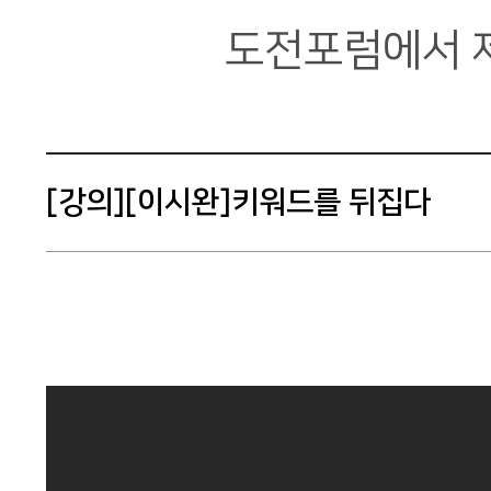
회원마당
도전포럼에서 
포럼부설연구소
[강의][이시완]키워드를 뒤집다